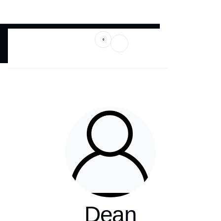
0
Dean