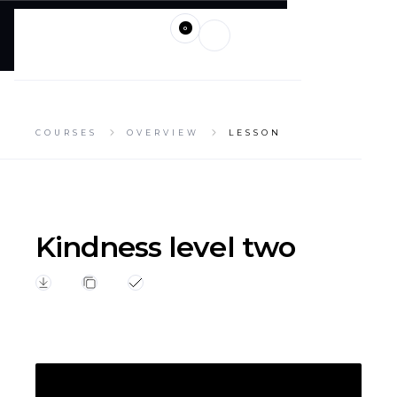
0
COURSES
OVERVIEW
LESSON
Kindness level two