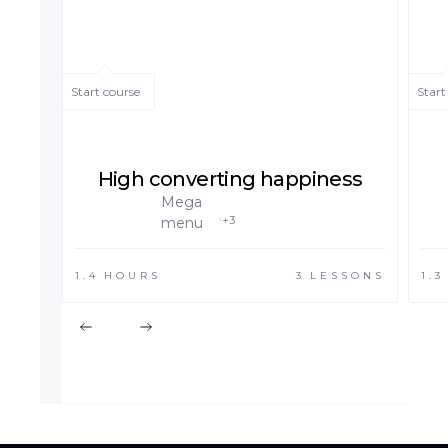
Start course
Start
High converting happiness
Mega
+3
menu
1.4
HOURS
3
LESSONS
1.3