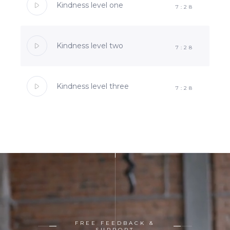
Kindness level one
7:28
Kindness level two
7:28
Kindness level three
7:28
SUBMIT WORK
LEARN MORE
FREE FEEDBACK &
SUPPORT