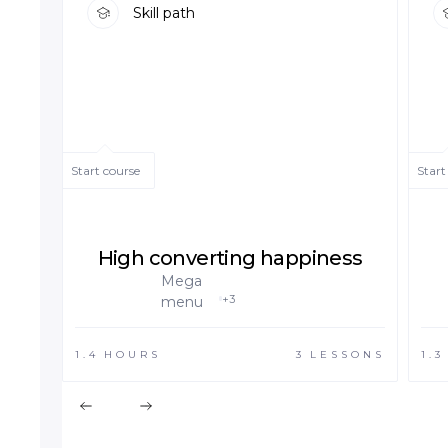
Skill path
Start course
Start
High converting happiness
Mega
+3
menu
1.4
HOURS
3
LESSONS
1.3