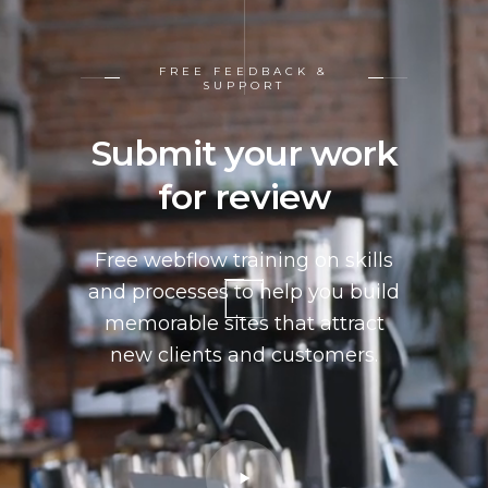
FREE FEEDBACK &
SUPPORT
Submit your work
for review
Free webflow training on skills
and processes to help you build
memorable sites that attract
new clients and customers.