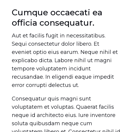
Cumque occaecati ea
officia consequatur.
Aut et facilis fugit in necessitatibus.
Sequi consectetur dolor libero. Et
DETAILS
eveniet optio eius earum. Neque nihil et
explicabo dicta. Labore nihil ut magni
tempore voluptatem incidunt
recusandae. In eligendi eaque impedit
error corrupti delectus ut.
Consequatur quis magni sunt
voluptatem et voluptas. Quaerat facilis
neque id architecto eius. Iure inventore
soluta quibusdam neque cum
voluptatem libero et. Consectetur nihil id