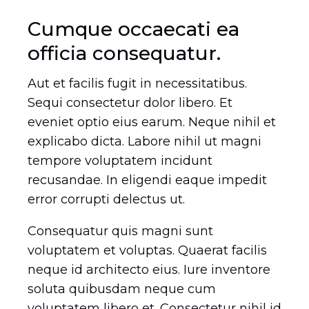
Cumque occaecati ea
officia consequatur.
Aut et facilis fugit in necessitatibus.
Sequi consectetur dolor libero. Et
DETAILS
eveniet optio eius earum. Neque nihil et
explicabo dicta. Labore nihil ut magni
tempore voluptatem incidunt
recusandae. In eligendi eaque impedit
error corrupti delectus ut.
Consequatur quis magni sunt
voluptatem et voluptas. Quaerat facilis
neque id architecto eius. Iure inventore
soluta quibusdam neque cum
voluptatem libero et. Consectetur nihil id