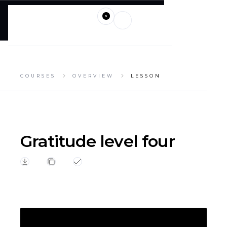
0
COURSES
OVERVIEW
LESSON
Gratitude level four