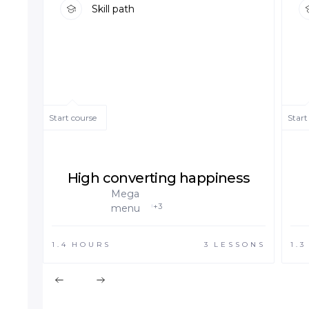
Skill path
Start course
Start
High converting happiness
Mega
+3
menu
1.4
HOURS
3
LESSONS
1.3