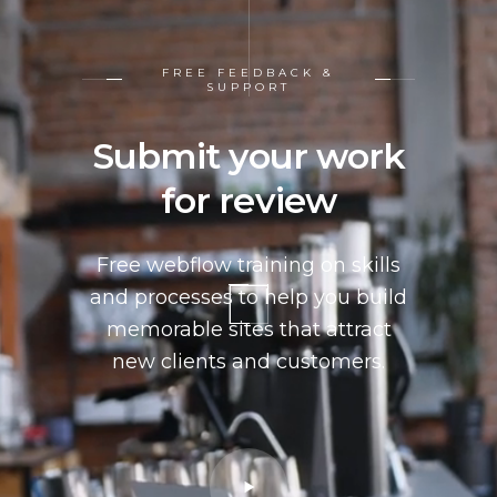
FREE FEEDBACK &
SUPPORT
Submit your work
for review
Free webflow training on skills
and processes to help you build
memorable sites that attract
new clients and customers.